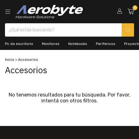
0
Pc de escritorio
Monitores
Notebooks
Perifericos
Proyecto
Inicio
>
Accesorios
Accesorios
No tenemos resultados para tu búsqueda. Por favor,
intentá con otros filtros.