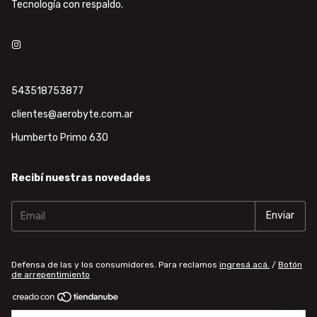
Tecnología con respaldo.
543518753877
clientes@aerobyte.com.ar
Humberto Primo 630
Recibí nuestras novedades
Defensa de las y los consumidores. Para reclamos
ingresá acá.
/
Botón
de arrepentimiento
Copyright Aerobyte - 30718642589 - 2026. Todos los derechos