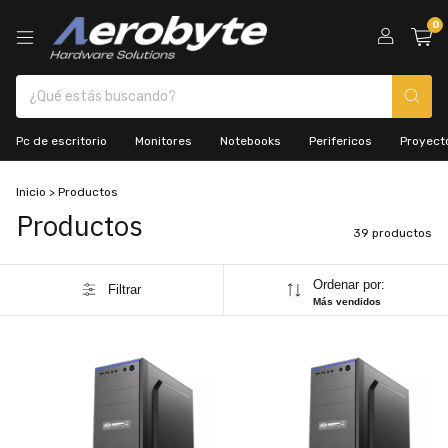
0
Pc de escritorio
Monitores
Notebooks
Perifericos
Proyecto
Inicio
>
Productos
Productos
39 productos
Ordenar por:
Filtrar
Más vendidos