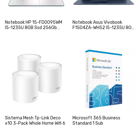
Notebook HP 15-FD0095WM
Notebook Asus Vivobook
I5-1235U 8GB Ssd 256Gb
F1504ZA-WH52 I5-1235U 8Gb
15.6" FHD Silver W11
Ssd 256GB 15.6" W11 Quiet
Blue
Sistema Mesh Tp-Link Deco
Microsoft 365 Business
x10 3-Pack Whole Home Wifi 6
Standard 1 Sub