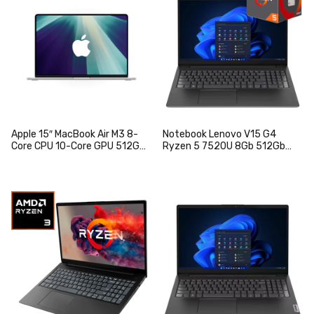
Apple 15″ MacBook Air M3 8-
Notebook Lenovo V15 G4
Core CPU 10-Core GPU 512GB
Ryzen 5 7520U 8Gb 512Gb
SSD 16GB 15.3″ (2880×1864)
Ssd 15.6" FHD W11 Español
Liquid Retina MacOS Silver