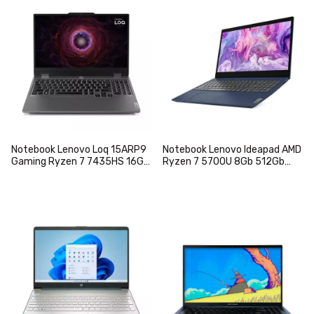
Notebook Lenovo Loq 15ARP9
Notebook Lenovo Ideapad AMD
Gaming Ryzen 7 7435HS 16Gb
Ryzen 7 5700U 8Gb 512Gb
512Gb Ssd 15.6" FHD 144Hz
Ssd 15.6" FHD W11
RTX 4050 W11