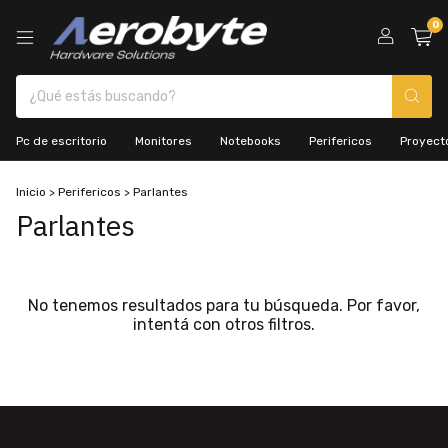
0
Pc de escritorio
Monitores
Notebooks
Perifericos
Proyecto
Inicio
>
Perifericos
>
Parlantes
Parlantes
No tenemos resultados para tu búsqueda. Por favor,
intentá con otros filtros.