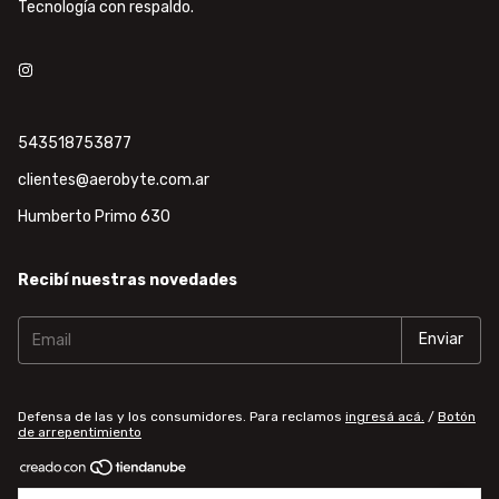
Tecnología con respaldo.
543518753877
clientes@aerobyte.com.ar
Humberto Primo 630
Recibí nuestras novedades
Defensa de las y los consumidores. Para reclamos
ingresá acá.
/
Botón
de arrepentimiento
Copyright Aerobyte - 30718642589 - 2026. Todos los derechos